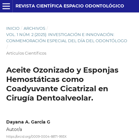
REVISTA CIENTÍFICA ESPACIO ODONTOLÓGICO
INICIO
/
ARCHIVOS
/
VOL. 1 NÚM. 2 (2025): INVESTIGACIÓN E INNOVACIÓN:
CONMEMORACIÓN ESPECIAL DEL DÍA DEL ODONTÓLOGO
/
Artículos Científicos
Aceite Ozonizado y Esponjas
Hemostáticas como
Coadyuvante Cicatrizal en
Cirugía Dentoalveolar.
Dayana A. Garcia G
Autor/a
https://orcid.org/0009-0004-8871-993X